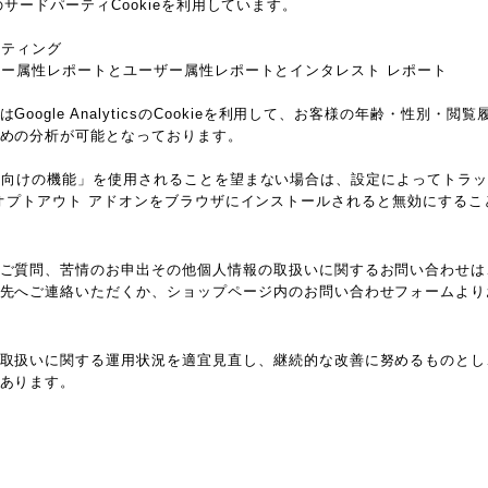
ieなどのサードパーティCookieを利用しています。
マーケティング
csのユーザー属性レポートとユーザー属性レポートとインタレスト レポート
oogle AnalyticsのCookieを利用して、お客様の年齢・性別・
めの分析が可能となっております。
ticsの広告向けの機能」を使用されることを望まない場合は、設定によってト
ytics オプトアウト アドオンをブラウザにインストールされると無効にする
ご質問、苦情のお申出その他個人情報の取扱いに関するお問い合わせは
先へご連絡いただくか、ショップページ内のお問い合わせフォームより
取扱いに関する運用状況を適宜見直し、継続的な改善に努めるものとし
あります。