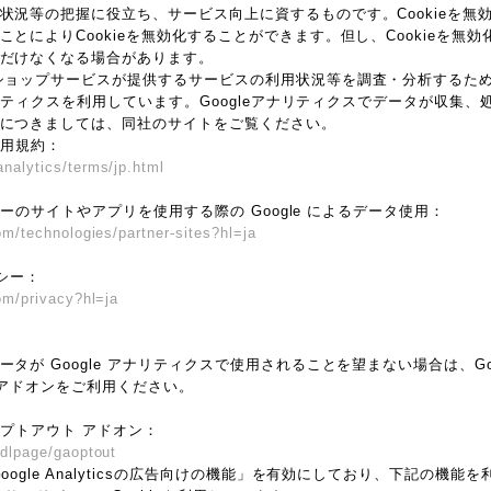
状況等の把握に役立ち、サービス向上に資するものです。Cookieを無
とによりCookieを無効化することができます。但し、Cookieを無
だけなくなる場合があります。
ョップサービスが提供するサービスの利用状況等を調査・分析するため、本サ
アナリティクスを利用しています。Googleアナリティクスでデータが収集、処
につきましては、同社のサイトをご覧ください。
 利用規約：
nalytics/terms/jp.html
トナーのサイトやアプリを使用する際の Google によるデータ使用：
om/technologies/partner-sites?hl=ja
リシー：
com/privacy?hl=ja
が Google アナリティクスで使用されることを望まない場合は、Googl
 アドオンをご利用ください。
 オプトアウト アドオン：
/dlpage/gaoptout
oogle Analyticsの広告向けの機能」を有効にしており、下記の機