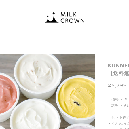
KUNNE
【送料
¥5,298
＜価格＞ ￥
＜説明＞ A
＜セット内
・くんねっ