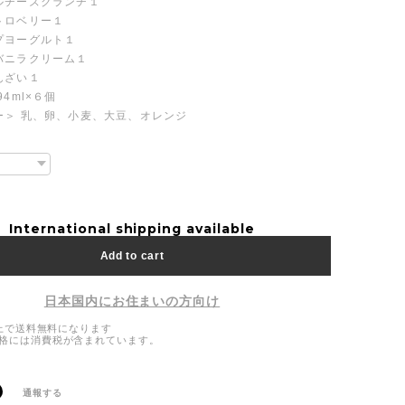
ルチーズクランチ１
トロベリー１
プヨーグルト１
バニラクリーム１
んざい１
4ml×６個
ー＞ 乳、卵、小麦、大豆、オレンジ
International shipping available
Add to cart
日本国内にお住まいの方向け
通報する