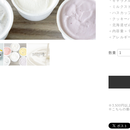
・キャラメ
・ミルクス
・ハスカッ
・クッキー
・北海道ぜ
＜内容量＞ 9
＜アレルギ
数量