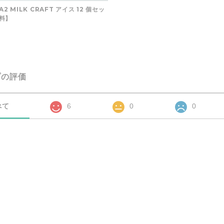
A2 MILK CRAFT アイス 12 個セッ
料】
プの評価
べて
6
0
0